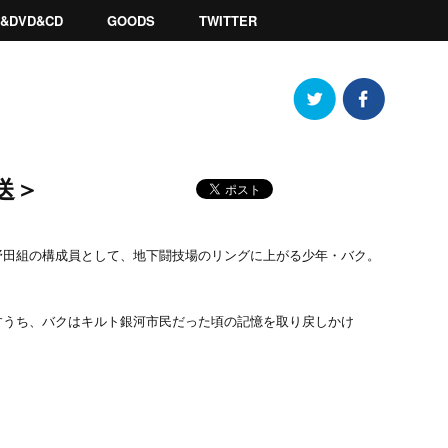
ay&DVD&CD
GOODS
TWITTER
送＞
野田組の構成員として、地下闘技場のリングに上がる少年・バク。
すうち、バクはキルト銀河市民だった頃の記憶を取り戻しかけ