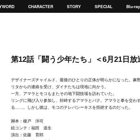
YWORD
CHARACTER
STORY
SPECIAL
Blu-r
第12話「闘う少年たち」＜6月21日放
デザイナーズチャイルド、最後のひとりの正体が明らかになった。麻
リタからの連絡を受け、ダイチたちは現地に向かう。
一方、アマラとモコもまたその地下闘技場を訪れていた。
リングに飛び入り参加し、対峙するアマラとバク。アマラと拳を交わ
る……。しかし彼は、モコのテレパシーキスを拒絶するのだった。
脚本：榎戸 洋司
絵コンテ：福田 道生
演出：佐藤 育郎