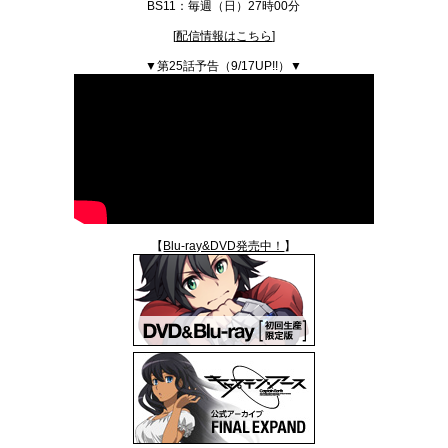
BS11：毎週（日）27時00分
GOODS
[
配信情報はこちら
]
▼第25話予告（9/17UP!!）▼
TWITTER
【
Blu-ray&DVD発売中！
】