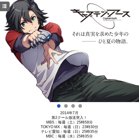
HOME
NEWS
EVENT
FOREWORD
INTRODUCTION
STAFF & CAST
KEYWORD
CHARACTER
STORY
2014年7月
MOVIE
第2クール放送突入！
MBS：毎週（土）25時58分
DOWNLOAD
TOKYO MX：毎週（日）23時30分
テレビ愛知：毎週（日）25時35分
MBC：毎週（水）25時35分
Blu-ray&DVD&CD