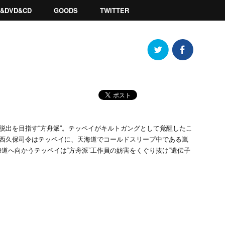
ay&DVD&CD
GOODS
TWITTER
脱出を目指す“方舟派”。テッペイがキルトガングとして覚醒したこ
の西久保司令はテッペイに、天海道でコールドスリープ中である嵐
道へ向かうテッペイは“方舟派”工作員の妨害をくぐり抜け“遺伝子