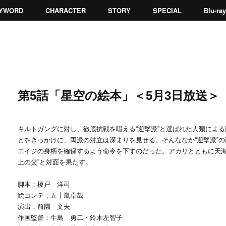
YWORD
CHARACTER
STORY
SPECIAL
Blu-r
第5話「星空の絵本」＜5月3日放送＞
キルトガングに対し、徹底抗戦を唱える“迎撃派”と選ばれた人類による
とをきっかけに、両派の対立は深まりを見せる。そんななか“迎撃派”
エイジの身柄を確保するよう命令を下すのだった。アカリとともに天海
上の父”と対面を果たす。
脚本：榎戸 洋司
絵コンテ：五十嵐卓哉
演出：前園 文夫
作画監督：牛島 勇二・鈴木左智子